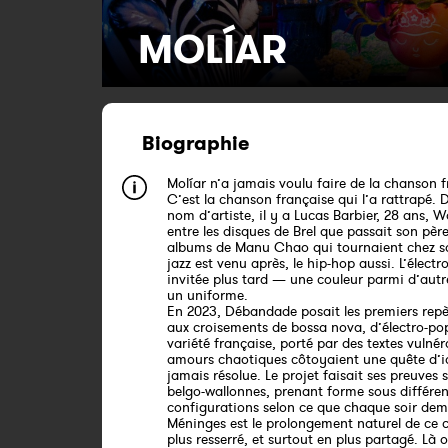
MOLÍ­AR
Biographie
Molíar n’a jamais voulu faire de la chanson f
C’est la chanson française qui l’a rattrapé. D
nom d’artiste, il y a Lucas Barbier, 28 ans, W
entre les disques de Brel que passait son père
albums de Manu Chao qui tournaient chez s
jazz est venu après, le hip-hop aussi. L’électr
invitée plus tard — une couleur parmi d’autr
un uniforme.
En 2023, Débandade posait les premiers repè
aux croisements de bossa nova, d’électro-po
variété française, porté par des textes vulnér
amours chaotiques côtoyaient une quête d’i
jamais résolue. Le projet faisait ses preuves 
belgo-wallonnes, prenant forme sous différen
configurations selon ce que chaque soir dem
Méninges est le prolongement naturel de ce
plus resserré, et surtout en plus partagé. Là 