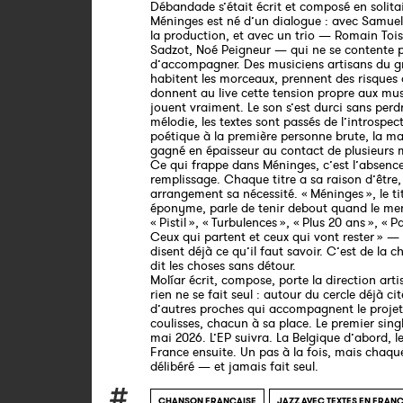
Débandade s’était écrit et composé en solitai
Méninges est né d’un dialogue : avec Samue
la production, et avec un trio — Romain Tois
Sadzot, Noé Peigneur — qui ne se contente 
d’accompagner. Des musiciens artisans du g
habitent les morceaux, prennent des risques 
donnent au live cette tension propre aux mus
jouent vraiment. Le son s’est durci sans perdr
mélodie, les textes sont passés de l’introspec
poétique à la première personne brute, la ma
gagné en épaisseur au contact de plusieurs 
Ce qui frappe dans Méninges, c’est l’absenc
remplissage. Chaque titre a sa raison d’être
arrangement sa nécessité. « Méninges », le ti
éponyme, parle de tenir debout quand le men
« Pistil », « Turbulences », « Plus 20 ans », « P
Ceux qui partent et ceux qui vont rester » — l
disent déjà ce qu’il faut savoir. C’est de la 
dit les choses sans détour.
Molíar écrit, compose, porte la direction arti
rien ne se fait seul : autour du cercle déjà ci
d’autres proches qui accompagnent le projet
coulisses, chacun à sa place. Le premier singl
mai 2026. L’EP suivra. La Belgique d’abord, l
France ensuite. Un pas à la fois, mais chaqu
délibéré — et jamais fait seul.
CHANSON FRANÇAISE
JAZZ AVEC TEXTES EN FRAN