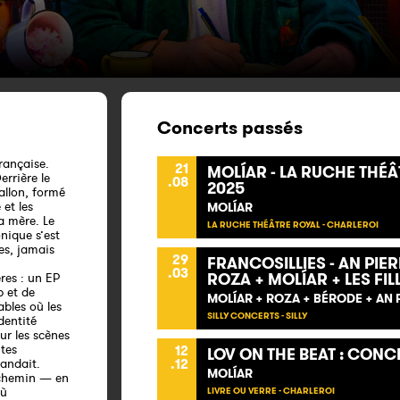
Concerts passés
rançaise.
21
MOLÍAR - LA RUCHE THÉÂT
errière le
.08
2025
allon, formé
 et les
MOLÍ­AR
a mère. Le
LA RUCHE THÉÂTRE ROYAL - CHARLEROI
onique s’est
es, jamais
29
FRANCOSILLIES - AN PIER
.03
ROZA + MOLÍAR + LES FILL
res : un EP
p et de
MOLÍ­AR + ROZA + BÉRODE + AN P
ables où les
SILLY CONCERTS - SILLY
dentité
sur les scènes
tes
12
LOV ON THE BEAT : CONC
andait.
.12
MOLÍ­AR
 chemin — en
où
LIVRE OU VERRE - CHARLEROI