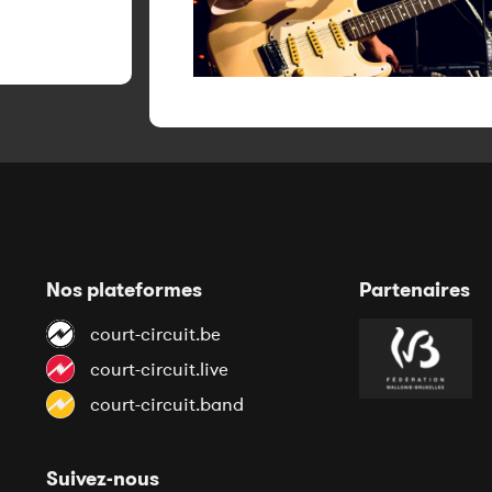
Nos plateformes
Partenaires
court-circuit.be
court-circuit.live
court-circuit.band
Suivez-nous