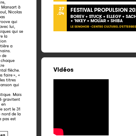
re,
l Mansart à
27
FESTIVAL PROPULSION 20
oul, Nicolas
.04
BOREV + STUCK + ELLEGY + SACH
pas
+ 'NKEY + MOLÍ­AR + SHIBA
roove qui
avec lui,
LE SENGHOR - CENTRE CULTUREL D'ETTERBEE
iques qui se
e la
tion
tière a
mains.
e de
, chaque
tre
Vidéos
tal flèche.
as faire », «
es titres
chanson qui
stique. Mais
té gravitent
 en
e sort le 31
e nord de la
e pas est
ÇAIS