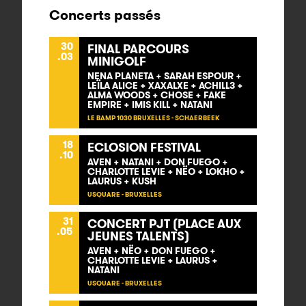
Concerts passés
30
FINAL PARCOURS
.03
MINIGOLF
NENA PLANETA + SARAH ESPOUR +
LEÏLA ALICE + XAXALXE + ACHILL3 +
ALMA WOODS + CHOSE + FAKE
EMPIRE + IMIS KILL + NATANI
LE BAMP 1030 BRUXELLES - SCHAERBEEK
18
ECLOSION FESTIVAL
.10
AVEN + NATANI + DON FUEGO +
CHARLOTTE LEVIE + NËO + LOKHO +
LAURUS + KUSH
USQUARE - BRUXELLES
31
CONCERT PJT (PLACE AUX
.05
JEUNES TALENTS)
AVEN + NËO + DON FUEGO +
CHARLOTTE LEVIE + LAURUS +
NATANI
USQUARE - BRUXELLES