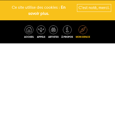
Ce site utilise des cookies :
En
C'est noté, merci.
Voir les derniers appels
savoir plus.
4
Appels en cours
ACCUEIL
APPELS
ARTISTES
À PROPOS
MON ESPACE
APPEL À JEUNES
TREMPLINS DUR
ARTISTES -
ROCK 2026 - 202
L'INCONTOURNABLE
J - 29 AVANT CLÔTURE
FESTIVAL 2026
CETTE ANNÉE ENCORE, LES TREMP
PERMETTRONT À AU MOINS 3 GRO
J - 23 AVANT CLÔTURE