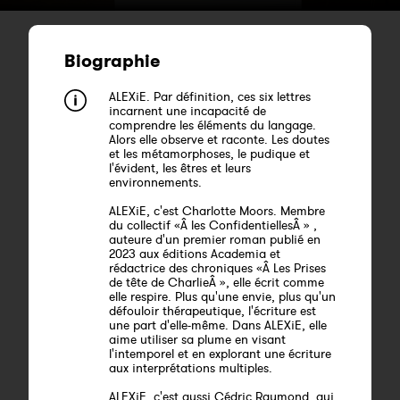
Biographie
ALEXiE. Par définition, ces six lettres
incarnent une incapacité de
comprendre les éléments du langage.
Alors elle observe et raconte. Les doutes
et les métamorphoses, le pudique et
l'évident, les êtres et leurs
environnements.
ALEXiE, c'est Charlotte Moors. Membre
du collectif «Â les ConfidentiellesÂ » ,
auteure d'un premier roman publié en
2023 aux éditions Academia et
rédactrice des chroniques «Â Les Prises
de tête de CharlieÂ », elle écrit comme
elle respire. Plus qu'une envie, plus qu'un
défouloir thérapeutique, l'écriture est
une part d'elle-même. Dans ALEXiE, elle
aime utiliser sa plume en visant
l'intemporel et en explorant une écriture
aux interprétations multiples.
ALEXiE, c'est aussi Cédric Raymond, qui