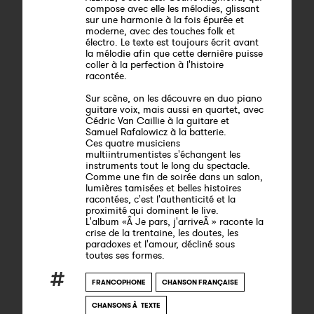
compose avec elle les mélodies, glissant
sur une harmonie à la fois épurée et
moderne, avec des touches folk et
électro. Le texte est toujours écrit avant
la mélodie afin que cette dernière puisse
coller à la perfection à l'histoire
racontée.
Sur scène, on les découvre en duo piano
guitare voix, mais aussi en quartet, avec
Cédric Van Caillie à la guitare et
Samuel Rafalowicz à la batterie.
Ces quatre musiciens
multiintrumentistes s'échangent les
instruments tout le long du spectacle.
Comme une fin de soirée dans un salon,
lumières tamisées et belles histoires
racontées, c'est l'authenticité et la
proximité qui dominent le live.
L'album «Â Je pars, j'arriveÂ » raconte la
crise de la trentaine, les doutes, les
paradoxes et l'amour, décliné sous
toutes ses formes.
FRANCOPHONE
CHANSON FRANÇAISE
CHANSONS À TEXTE