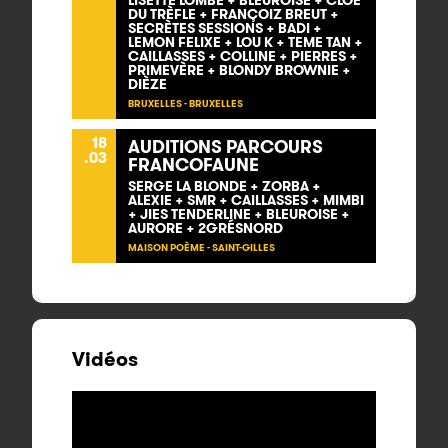
LISETTE LOMBÉ + BLEUROISE + CLOÉ
DU TRÈFLE + FRANÇOIZ BREUT +
SECRÈTES SESSIONS + BADI +
LEMON FELIXE + LOU K + TEME TAN +
CAILLASSES + COLLINE + PIERRES +
PRIMEVÈRE + BLONDY BROWNIE +
DIÈZE
BRUXELLES - BRUXELLES
18
AUDITIONS PARCOURS
.03
FRANCOFAUNE
SERGE LA BLONDE + ZORBA +
ALEXIE + SMR + CAILLASSES + MIMBI
+ JIES TENDERLINE + BLEUROISE +
AURORE + 2GRÉSNORD
MAISON POÈME - SAINT-GILLES
Vidéos