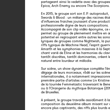
partageant ainsi la vedette avec des group
Epica, Arch Enemy ou encore The Scorpions.
En 2015, le groupe sort son E.P. autoproduit, 
Swords & Blood : un mélange des racines étab
d'influences fraiches jouissant d'une produc
professionnelle digne de leurs compositions.
Accompagné de son clip vidéo éponyme, ce 
permet au groupe de pleinement mettre en 
potentiel en regroupant entre autres les sono
lyriques de groupes comme Nightwish, la pu
riffs typique de Machine Head, l'esprit guer
Amarth et les symphonies massives à la Septi
chant varié de Eline et les harmonies du clavi
tantôt discrètes, tantôt dominantes, créent l
naturel entre lourdeur et mélodie.
Sur scène, un show dynamique complète l'én
dégage de leurs morceaux; rôdé sur les scène
internationales, il a notamment impressionn
première partie d'artistes comme Liv Kristine 
de la tournée Femmetastic traversant le Bene
ou à l'Orangerie du mythique Botanique (20
de Bruxelles.
A présent, le groupe travaille assidûment à la
composition du deuxième album misant sur d
encore plus captivants, des riffs plus lourds 