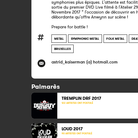
symphonies plus épiques. L'attente est facilit
sortie du premier DVD Live filmé à l'Atelier 2
Novembre 2017 “ l'occasion de découvrir en H
débordante qu'offre Anwynn sur scène !
Prepare for battle !
METAL
SYMPHONIC METAL
FOLK METAL
DEA
BRUXELLES
astrid_kaiserman (a) hotmail.com
Palmarès
TREMPLIN DRF
2017
122 ARTISTES ONT POSTULÉ
LOUD
2017
90 ARTISTES ONT POSTULÉ