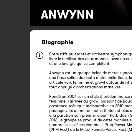
ANWYNN
Biographie
Entre riffs puissants et orchestre symphoni
livre le meilleur des deux mondes avec un en
et une énergie qui se complètent.
Anwynn est un groupe belge de metal symph
une base solide de death metal mélodique, l
articule voix féminine et growl autour de riffs
tout appuyé d'orchestrations massives.
Fondé en 2007 sur un style à prédominance 
féminine, l'arrivée du growl puissant de Bouc
prestance scénique indisputable en 2010 mar
passage vers un metal moins timide et plus d
à la parution son premier album Forbidden 
2012, le groupe se produit de cette manière s
nombreuses scènes comme le Prog Power Met
(PPM Fest) ou le Metal Female Voices Fest (