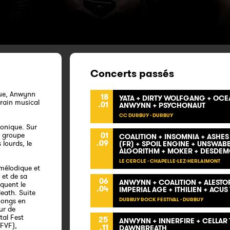
Concerts passés
que, Anwynn
18
YATA + DIRTY WOLFGANG + OCEA
train musical
.01
ANWYNN + PSYCHONAUT
CC DURBUY - DURBUY
onique. Sur
e groupe
01
COALITION + INSOMNIA + ASHE
.09
 lourds, le
(FR) + SPOIL ENGINE + UNSWAB
ALGORITHM + MOKER + DESDEM
LE CERCLE - CHAPELLE-LEZ-HERLAIMONT
mélodique et
 et de sa
06
ANWYNN + COALITION + ALESTOR
quent le
.04
IMPERIAL AGE + ITHILIEN + ACU
eath. Suite
Songs en
DURBUY ROCK FESTIVAL - DURBUY
ur de
al Fest
25
ANWYNN + INNERFIRE + CELLAR 
MFVF),
.11
DAWNBREATH