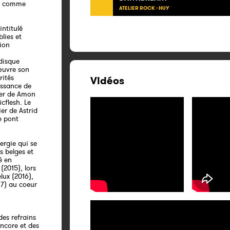
es comme
ATELIER ROCK - HUY
intitulé
lies et
tion
disque
œuvre son
rités
Vidéos
issance de
rier de Amon
cflesh. Le
er de Astrid
e pont
ergie qui se
s belges et
é en
(2015), lors
lux (2016),
17) au coeur
es refrains
encore et des