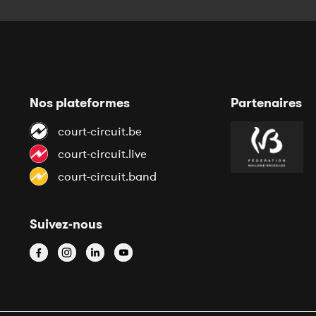
Nos plateformes
Partenaires
court-circuit.be
court-circuit.live
court-circuit.band
Suivez-nous