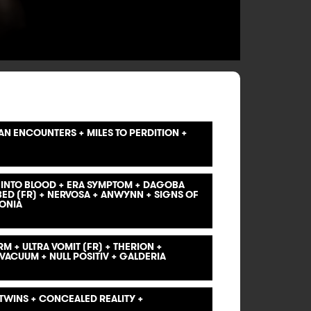
N ENCOUNTERS + MILES TO PERDITION +
S INTO BLOOD + ERA SYMPTOM + DAGOBA
BED (FR) + NERVOSA + ANWYNN + SIGNS OF
ONIA
M + ULTRA VOMIT (FR) + THERION +
S VACUUM + NULL POSITIV + GALDERIA
TWINS + CONCEALED REALITY +