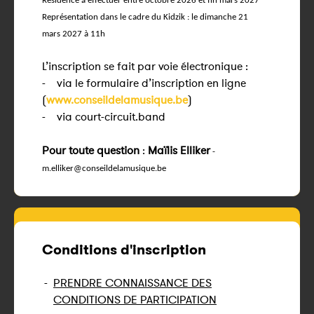
Résidence à effectuer entre octobre 2026 et fin mars 2027
Représentation dans le cadre du Kidzik : le dimanch
e 21
mars 2027 à 11h
L’inscription se fait par voie électronique :
- via le formulaire d’inscription en ligne
(
www.conseildelamusique.be
)
- via court-circuit.band
Pour toute question
:
Maïlis Elliker
-
m.elliker@conseildelamusique.be
Conditions d'inscription
-
PRENDRE CONNAISSANCE DES
CONDITIONS DE PARTICIPATION