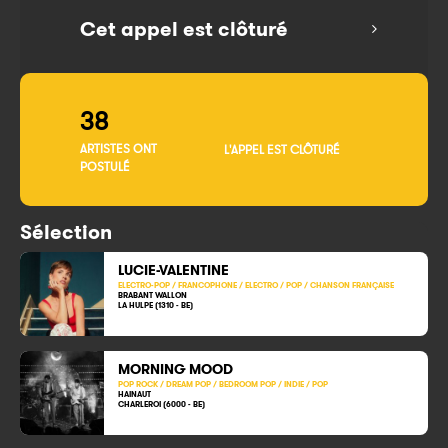
Cet appel est clôturé
38
ARTISTES ONT
L'APPEL EST CLÔTURÉ
POSTULÉ
Sélection
LUCIE-VALENTINE
ELECTRO-POP / FRANCOPHONE / ELECTRO / POP / CHANSON FRANÇAISE
BRABANT WALLON
LA HULPE (1310 - BE)
MORNING MOOD
POP ROCK / DREAM POP / BEDROOM POP / INDIE / POP
HAINAUT
CHARLEROI (6000 - BE)