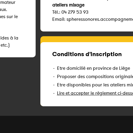
rmateur
ateliers mixage
aux.
Tél.: 04 279 53 93
es sur le
Email: spheressonores.accompagnem
des à la
etc.)
Conditions d'inscription
-
Etre domicilié en province de Liège
-
Proposer des compositions originale
-
Etre disponibles pour les ateliers mix
-
Lire et accepter le règlement ci-des