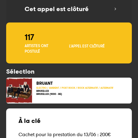
Cet appel est clôturé
117
ARTISTES ONT
L'APPEL EST CLÔTURÉ
POSTULÉ
Sélection
BRUANT
ELECTRO / AMBIENT / POST ROCK / ROCK ALTERNATIF / ALTERNATIF
BRUXELLES
BRUXELLES (1000 - BE)
À la clé
Cachet pour la prestation du 13/06 : 200€