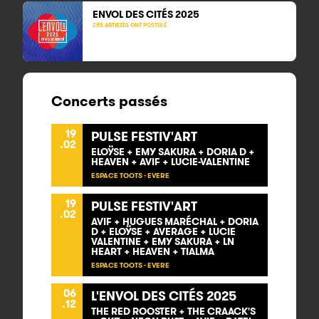
ENVOL DES CITÉS 2025
285 ARTISTES ONT POSTULÉ
Concerts passés
19
PULSE FESTIV'ART
.02
ELOŸSE + EMY SAKURA + DORIA D +
HEAVEN + AVIF + LUCIE-VALENTINE
ESPACE TOOTS - EVERE
19
PULSE FESTIV'ART
.02
AVIF + HUGUES MARÉCHAL + DORIA
D + ELOŸSE + AVERAGE + LUCIE
VALENTINE + EMY SAKURA + LN
HEART + HEAVEN + TIALMA
ESPACE TOOTS - EVERE
06
L'ENVOL DES CITÉS 2025
.12
THE RED ROOSTER + THE CRAACK'S