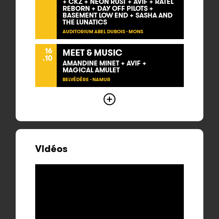
+ CKZ + NEON RUST + AVIF + RATEL
REBORN + DAY OFF PILOTS +
BASEMENT LOW END + SASHA AND
THE LUNATICS
AUDITORIUM ABEL DUBOIS - MONS
16
MEET & MUSIC
.10
AMANDINE MINET + AVIF +
MAGICAL AMULET
BELVÉDÈRE - NAMUR
Vidéos