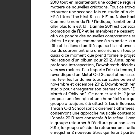
2010 tout en maintenant une cadence réguli
matière de nouvelles créations. Tout ce trava
retourner une seconde fois en studio afin de 
EP 6 titres "The First & Last EP" au Noise Fac
Comme le nom de l'EP l'indique, l'ambition d
aller plus loin est là . L'année 2011 est consac
promotion de l'EP et les membres ne cessent d
afin de pondre des nouvelles compositions e
dates. Le groupe commence à s'exporter: la 
fête et les liens d'amitiés qui se tissent avec 
bands couronnent une année riche en tous po
aussi à ce moment que prend forme le projet
réalisation d'un album pour 2012. Ainsi, aprè
profonde introspection, Dawnbreath décide 
vers ses racines. Peu importe l'air du temps, 
revendique d'un Metal Old School et ne cesse
marteler les fondamentaux sur scène ou en s
novembre et décembre 2012, Dawnbreath ren
studio pour enregistrer son premier album "
March of Oblivion". Ce-dernier sort le 12 janvi
propose une énergie et une honnêteté auxquel
groupe a toujours été attaché. Les influence
Thrash Old School sont clairement affirmées
conservant une approche musicale contempo
L'année 2013 sera consacrée à la scène. L'an
le groupe retourner à l'écriture pour son se
2015, le groupe décide de retourner en studi
enregistrer 2 nouveau titres qui feront partie