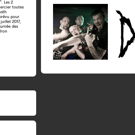
. Les 2
ercier toutes
eath
prévu pour
uillet 2017,
ournée des
Iron