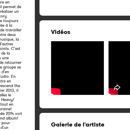
ère en
il permet de
réaliser un
tory.
e toujours
rée à la
e travailler
Vidéos
ntre deux
musique, la
d'autres
ints. C'est
 de la
s une
de retourner
le groupe se
 d'en
tudio. En
tre en
Descend the
er 2013, il
les le
s Heavy/
 tout en
raine!
née 2014 voit
cond album!
o pour
Galerie de l'artiste
 d'un