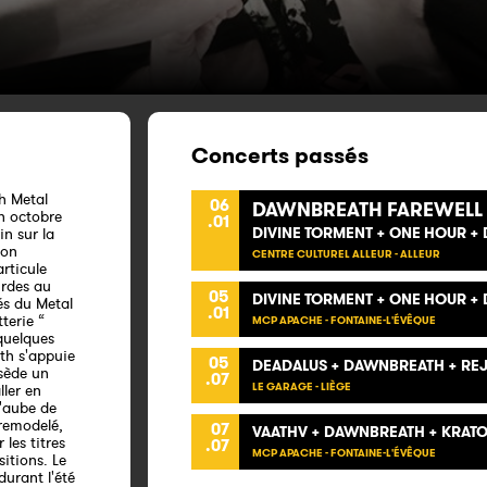
Concerts passés
h Metal
06
DAWNBREATH FAREWELL
n octobre
.01
DIVINE TORMENT + ONE HOUR 
n sur la
son
CENTRE CULTUREL ALLEUR - ALLEUR
rticule
urdes au
05
DIVINE TORMENT + ONE HOUR + 
és du Metal
.01
terie “
MCP APACHE - FONTAINE-L'ÉVÊQUE
 quelques
th s'appuie
05
DEADALUS + DAWNBREATH + REJ
ssède un
.07
LE GARAGE - LIÈGE
ller en
l'aube de
 remodelé,
07
VAATHV + DAWNBREATH + KRATON
 les titres
.07
MCP APACHE - FONTAINE-L'ÉVÊQUE
sitions. Le
urant l'été