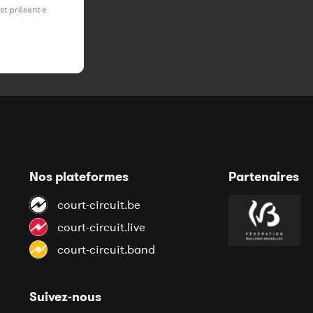
est présent·e
Nos plateformes
Partenaires
court-circuit.be
court-circuit.live
court-circuit.band
Suivez-nous