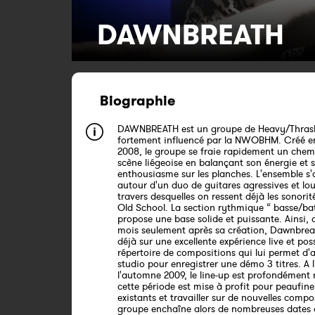
DAWNBREATH
Biographie
DAWNBREATH est un groupe de Heavy/Thras
fortement influencé par la NWOBHM. Créé e
2008, le groupe se fraie rapidement un chemi
scène liégeoise en balançant son énergie et 
enthousiasme sur les planches. L'ensemble s'a
autour d'un duo de guitares agressives et lo
travers desquelles on ressent déjà les sonorit
Old School. La section rythmique “ basse/bat
propose une base solide et puissante. Ainsi,
mois seulement après sa création, Dawnbrea
déjà sur une excellente expérience live et po
répertoire de compositions qui lui permet d'a
studio pour enregistrer une démo 3 titres. A 
l'automne 2009, le line-up est profondément
cette période est mise à profit pour peaufiner
existants et travailler sur de nouvelles compo
groupe enchaîne alors de nombreuses dates d