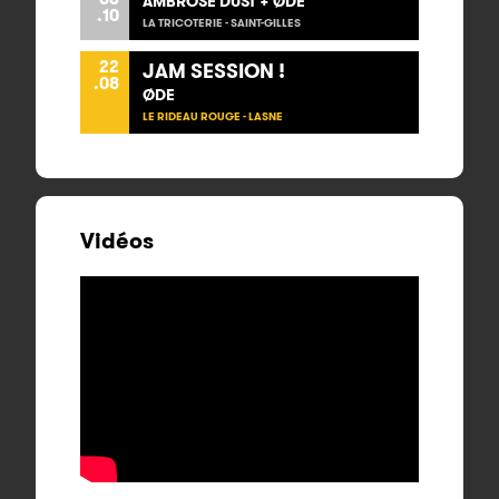
AMBROSE DUST + ØDE
.10
LA TRICOTERIE - SAINT-GILLES
22
JAM SESSION !
.08
ØDE
LE RIDEAU ROUGE - LASNE
Vidéos