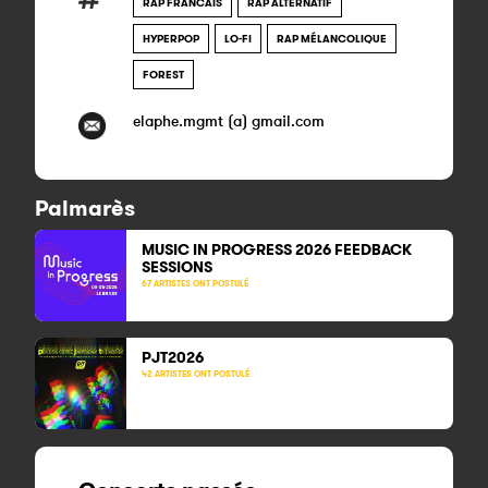
RAP FRANCAIS
RAP ALTERNATIF
HYPERPOP
LO-FI
RAP MÉLANCOLIQUE
FOREST
elaphe.mgmt (a) gmail.com
Palmarès
MUSIC IN PROGRESS 2026 FEEDBACK
SESSIONS
67 ARTISTES ONT POSTULÉ
PJT2026
42 ARTISTES ONT POSTULÉ