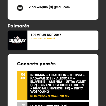
vincewilquin (a) gmail.com
Palmarès
TREMPLIN DRF
2017
122 ARTISTES ONT POSTULÉ
Concerts passés
06
INHUMAN + COALITION + LETHVM +
.04
KADAVAR (DE) + ALESTORM +
ELUVEITIE + AMENRA + ULTRA VOMIT
(FR) + ORANGE GOBLIN + ITHILIEN
+ FRACTAL UNIVERSE (FR) + DIRTY
WOLFGANG
DURBUY ROCK FESTIVAL - DURBUY
31