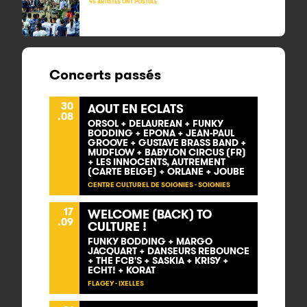
45 ARTISTES ONT POSTULÉ
Concerts passés
30
AOUT EN ECLATS
.08
ORSOL + DELAUREAN + FUNKY
BODDING + EPONA + JEAN-PAUL
GROOVE + GUSTAVE BRASS BAND +
MUDFLOW + BABYLON CIRCUS (FR)
+ LES INNOCENTS, AUTREMENT
(CARTE BELGE) + ORLANE + JOUBE
CENTRE CULTUREL DE SOIGNIES - SOIGNIES
17
WELCOME (BACK) TO
.09
CULTURE !
FUNKY BODDING + MARGO
JACQUART + DANSEURS REBOUNCE
+ THE FCB'S + SASKIA + KRISY +
ECHT! + KORAT
FLAGEY - IXELLES