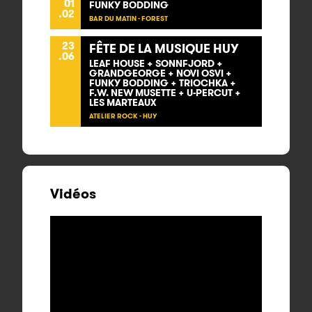
01
FUNKY BODDING
.02
BAR DU MATIN - FOREST
23
FÊTE DE LA MUSIQUE HUY
.06
LEAF HOUSE + SONNFJORD +
GRANDGEORGE + NOVI OSVI +
FUNKY BODDING + TRIOCHKA +
F.W. NEW MUSETTE + U-PERCUT +
LES MARTEAUX
ATELIER ROCK - HUY
Vidéos