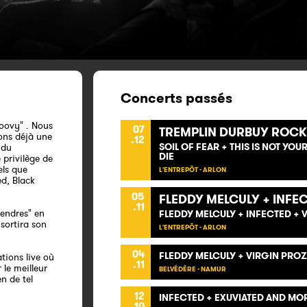
Concerts passés
oovy" . Nous
07
TREMPLIN DURBUY ROCK 
ons déjà une
.12
SOIL OF FEAR + THIS IS NOT YOU
 du
DIE
 privilège de
els que
L'ENTREPÔT - ARLON
ed, Black
05
FLEDDY MELCULY + INFE
.11
cendres" en
FLEDDY MELCULY + INFECTED + 
 sortira son
L'ENTREPÔT - ARLON
04
FLEDDY MELCULY + VIRGIN PROZ
tions live où
.11
le meilleur
BELVÉDÈRE - NAMUR
n de tel
12
INFECTED + EXUVIATED AND MO
.10