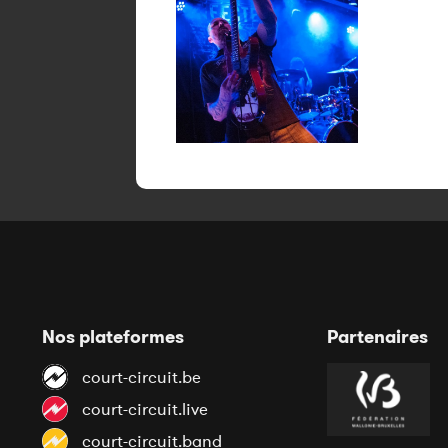
Nos plateformes
Partenaires
court-circuit.be
court-circuit.live
court-circuit.band