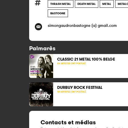
THRASH METAL
DEATH METAL
METAL
METAL
BASTOGNE
simongaudronbastogne (a) gmail.com
Palmarès
CLASSIC 21 METAL 100% BELGE
66 ARTISTES ONT POSTULÉ
DURBUY ROCK FESTIVAL
131 ARTISTES ONT POSTULÉ
Contacts et médias