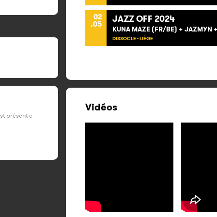
02
JAZZ OFF 2024
.05
KUNA MAZE (FR/BE) + JAZMYN + 
DISSOCLE - LIÈGE
Vidéos
est présent·e