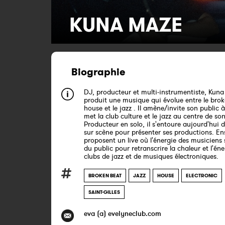
KUNA MAZE
Biographie
DJ, producteur et multi-instrumentiste, Kun
produit une musique qui évolue entre le brok
house et le jazz . Il amène/invite son public 
met la club culture et le jazz au centre de so
Producteur en solo, il s'entoure aujourd'hui 
sur scène pour présenter ses productions. Ens
proposent un live où l'énergie des musiciens s
du public pour retranscrire la chaleur et l'én
clubs de jazz et de musiques électroniques.
BROKEN BEAT
JAZZ
HOUSE
ELECTRONIC
SAINT-GILLES
eva (a) evelyneclub.com