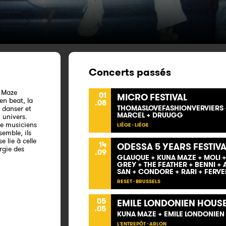
Concerts passés
a Maze
01
MICRO FESTIVAL
en beat, la
.08
THOMASLOVEFASHIONVERVIERS +
à danser et
MARCEL + DRUUGG
n univers.
de musiciens
LIÈGE - LIÈGE
emble, ils
e lie à celle
14
ODESSA 5 YEARS FESTIVA
ergie des
.09
GLAUQUE + KUNA MAZE + MOLI +
GREY + THE FEATHER + BENNI + 
SAN + CONDORE + RARI + FERVE
RESET - BRUSSELS
05
EMILE LONDONIEN HOUSE
.05
KUNA MAZE + EMILE LONDONIEN
L'ENTREPÔT - ARLON