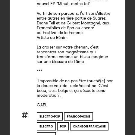
nouvel EP "Minuit moins toi".
Au fil de son parcours, l'artiste s'illustre
entre autres en 1ère partie de Suarez,
Diane Tell et de Gilbert Montagné, aux
Francofolies de Spa ou encore
au Festival de la Femme
Artiste au Bénin.
La croiser sur votre chemin, c'est
rencontrer son magnétisme qui
transforme comme un bisou magique
sur une blessure de l'âme.
***
"Impossible de ne pas être touché(e) par
la douce voix de Lucie-Valentine. C'est
beau, c'est belge et ça s'écoute sans
modération".
GAEL
ELECTRO-POP
FRANCOPHONE
ELECTRO
POP
CHANSON FRANÇAISE