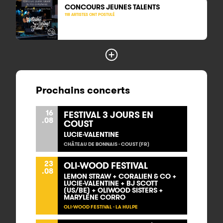
CONCOURS
JEUNES TALENTS
118 ARTISTES ONT POSTULÉ
Prochains concerts
16
FESTIVAL 3 JOURS EN
.08
COUST
LUCIE-VALENTINE
CHÂTEAU DE BONNAIS - COUST (FR)
23
OLI-WOOD FESTIVAL
.08
LEMON STRAW + CORALIEN & CO +
LUCIE-VALENTINE + BJ SCOTT
(US/BE) + OLIWOOD SISTERS +
MARYLÈNE CORRO
OLI-WOOD FESTIVAL - LA HULPE