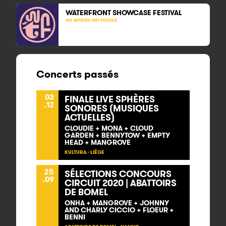
WATERFRONT SHOWCASE
FESTIVAL
160 ARTISTES ONT POSTULÉ
Concerts passés
03
FINALE LIVE SPHÈRES
.12
SONORES (MUSIQUES
ACTUELLES)
CLOUDIE + MONA + CLOUD
GARDEN + BENNYTOW + EMPTY
HEAD + MANGROVE
KULTURA - LIÈGE
25
SÉLECTIONS CONCOURS
.09
CIRCUIT 2020 | ABATTOIRS
DE BOMEL
ONHA + MANGROVE + JOHNNY
AND CHARLY CICCIO + FLOEUR +
BENNI