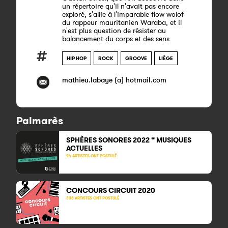
un répertoire qu'il n'avait pas encore
exploré, s'allie à l'imparable flow wolof
du rappeur mauritanien Waraba, et il
n'est plus question de résister au
balancement du corps et des sens.
HIP HOP
ROCK
GROOVE
LIÈGE
mathieu.labaye (a) hotmail.com
Palmarès
SPHÈRES SONORES 2022 “ MUSIQUES
ACTUELLES
94 ARTISTES ONT POSTULÉ
CONCOURS CIRCUIT
2020
338 ARTISTES ONT POSTULÉ