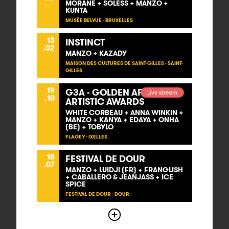
MORANE + SOLESS + MANZO +
KUNTA
MUSÉE BELVUE - BRUXELLES
13
INSTINCT
.02
MANZO + KAZADY
MAISON DES CULTURES DE SAINT-GILLES - SAINT-
GILLES
19
G3A - GOLDEN AFRO
Live stream
.10
ARTISTIC AWARDS
WHITE CORBEAU + ANNA WINKIN +
MANZO + KANYA + EDAYA + ONHA
(BE) + TOBYLO
FLAGEY - IXELLES
18
FESTIVAL DE DOUR
.07
MANZO + LUIDJI (FR) + FRANGLISH
+ CABALLERO & JEANJASS + ICE
SPICE
FESTIVAL DE DOUR - DOUR