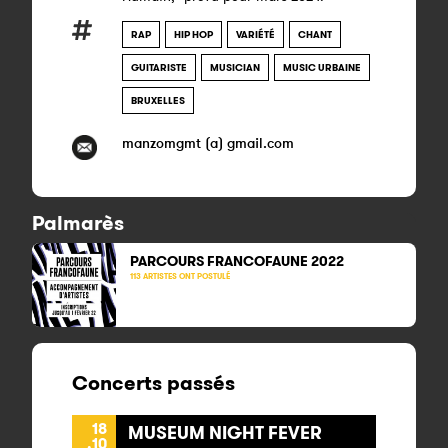
RAP
HIP HOP
VARIÉTÉ
CHANT
GUITARISTE
MUSICIAN
MUSIC URBAINE
BRUXELLES
manzomgmt (a) gmail.com
Palmarès
PARCOURS FRANCOFAUNE 2022
113 ARTISTES ONT POSTULÉ
Concerts passés
18
MUSEUM NIGHT FEVER
.10