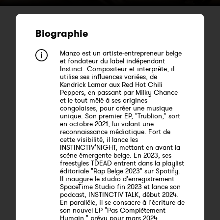
Biographie
Manzo est un artiste-entrepreneur belge
et fondateur du label indépendant
Instinct. Compositeur et interprète, il
utilise ses influences variées, de
Kendrick Lamar aux Red Hot Chili
Peppers, en passant par Milky Chance
et le tout mêlé à ses origines
congolaises, pour créer une musique
unique. Son premier EP, "Trublion," sort
en octobre 2021, lui valant une
reconnaissance médiatique. Fort de
cette visibilité, il lance les
INSTINCTIV'NIGHT, mettant en avant la
scène émergente belge. En 2023, ses
freestyles TDEAD entrent dans la playlist
éditoriale "Rap Belge 2023" sur Spotify.
Il inaugure le studio d'enregistrement
SpaceTime Studio fin 2023 et lance son
podcast, INSTINCTIV'TALK, début 2024.
En parallèle, il se consacre à l’écriture de
son nouvel EP "Pas Complètement
Humain," prévu pour mars 2024.