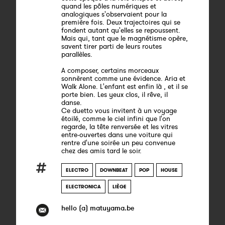
quand les pôles numériques et
analogiques s'observaient pour la
première fois. Deux trajectoires qui se
fondent autant qu'elles se repoussent.
Mais qui, tant que le magnétisme opère,
savent tirer parti de leurs routes
parallèles.
A composer, certains morceaux
sonnèrent comme une évidence. Aria et
Walk Alone. L'enfant est enfin là , et il se
porte bien. Les yeux clos, il rêve, il
danse.
Ce duetto vous invitent à un voyage
étoilé, comme le ciel infini que l'on
regarde, la tête renversée et les vitres
entre-ouvertes dans une voiture qui
rentre d'une soirée un peu convenue
chez des amis tard le soir.
ELECTRO
DOWNBEAT
POP
HOUSE
ELECTRONICA
LIÈGE
hello (a) matuyama.be