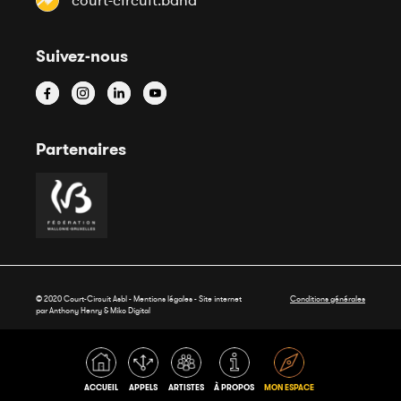
court-circuit.band
Suivez-nous
Partenaires
© 2020 Court-Circuit Asbl - Mentions légales - Site internet
Conditions générales
par Anthony Henry &
Miko Digital
ACCUEIL
APPELS
ARTISTES
À PROPOS
MON ESPACE