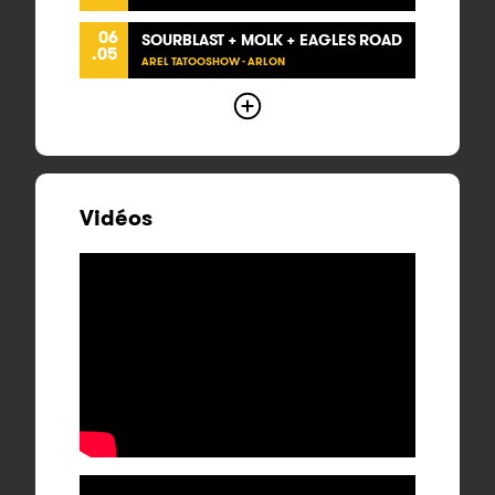
06
SOURBLAST + MOLK + EAGLES ROAD
.05
AREL TATOOSHOW - ARLON
Vidéos