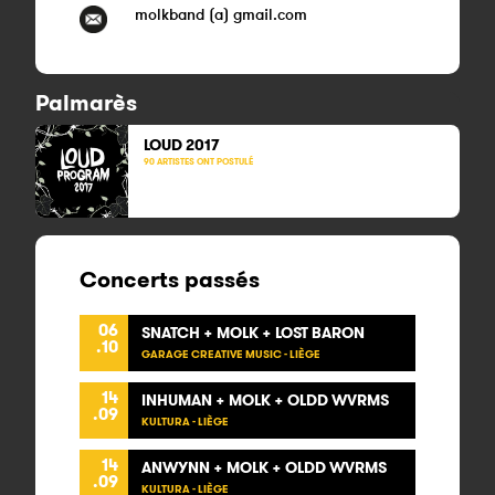
molkband (a) gmail.com
Palmarès
LOUD
2017
90 ARTISTES ONT POSTULÉ
Concerts passés
06
SNATCH + MOLK + LOST BARON
.10
GARAGE CREATIVE MUSIC - LIÈGE
14
INHUMAN + MOLK + OLDD WVRMS
.09
KULTURA - LIÈGE
14
ANWYNN + MOLK + OLDD WVRMS
.09
KULTURA - LIÈGE