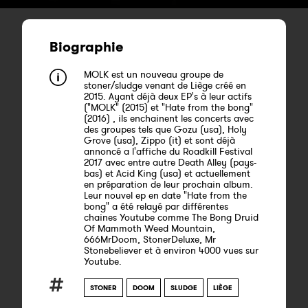
Biographie
MOLK est un nouveau groupe de
stoner/sludge venant de Liège créé en
2015. Ayant déjà deux EP's à leur actifs
("MOLK" (2015) et "Hate from the bong"
(2016) , ils enchainent les concerts avec
des groupes tels que Gozu (usa), Holy
Grove (usa), Zippo (it) et sont déjà
annoncé a l'affiche du Roadkill Festival
2017 avec entre autre Death Alley (pays-
bas) et Acid King (usa) et actuellement
en préparation de leur prochain album.
Leur nouvel ep en date "Hate from the
bong" a été relayé par différentes
chaines Youtube comme The Bong Druid
Of Mammoth Weed Mountain,
666MrDoom, StonerDeluxe, Mr
Stonebeliever et à environ 4000 vues sur
Youtube.
STONER
DOOM
SLUDGE
LIÈGE