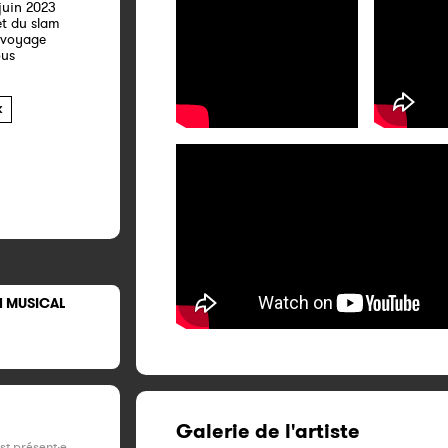
 juin 2023
t du slam
n voyage
ous
K
N MUSICAL
Galerie de l'artiste
est présent·e