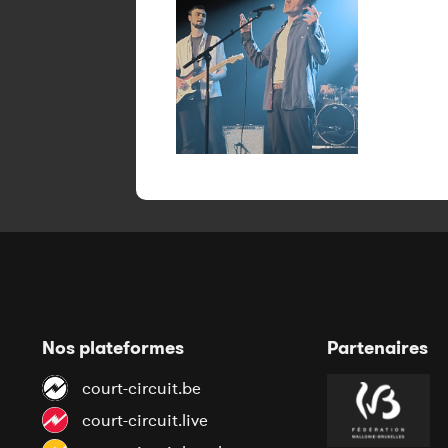
Nos plateformes
Partenaires
court-circuit.be
court-circuit.live