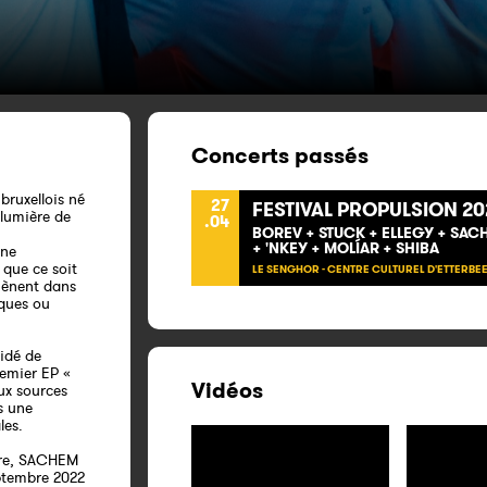
Concerts passés
ruxellois né
27
FESTIVAL PROPULSION 20
 lumière de
.04
BOREV + STUCK + ELLEGY + SACH
+ 'NKEY + MOLÍ­AR + SHIBA
une
que ce soit
LE SENGHOR - CENTRE CULTUREL D'ETTERBEE
mènent dans
iques ou
cidé de
remier EP «
Vidéos
aux sources
s une
les.
aire, SACHEM
eptembre 2022