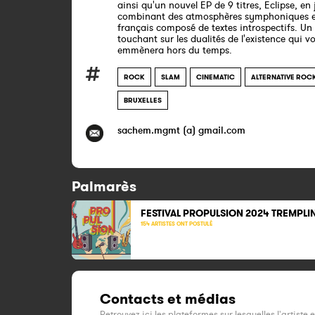
ainsi qu'un nouvel EP de 9 titres, Eclipse, en
combinant des atmosphères symphoniques e
français composé de textes introspectifs. U
touchant sur les dualités de l'existence qui v
emmènera hors du temps.
ROCK
SLAM
CINEMATIC
ALTERNATIVE ROC
BRUXELLES
sachem.mgmt (a) gmail.com
Palmarès
FESTIVAL PROPULSION 2024 TREMPLI
154 ARTISTES ONT POSTULÉ
Contacts et médias
Retrouvez ici les plateformes sur lesquelles l'artiste 