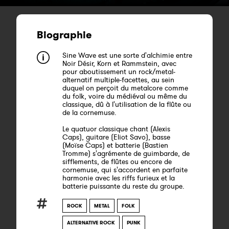
Biographie
Sine Wave est une sorte d'alchimie entre
Noir Désir, Korn et Rammstein, avec
pour aboutissement un rock/metal-
alternatif multiple-facettes, au sein
duquel on perçoit du metalcore comme
du folk, voire du médiéval ou même du
classique, dû à l'utilisation de la flûte ou
de la cornemuse.
Le quatuor classique chant (Alexis
Caps), guitare (Eliot Savo), basse
(Moïse Caps) et batterie (Bastien
Tromme) s'agrémente de guimbarde, de
sifflements, de flûtes ou encore de
cornemuse, qui s'accordent en parfaite
harmonie avec les riffs furieux et la
batterie puissante du reste du groupe.
ROCK
METAL
FOLK
ALTERNATIVE ROCK
PUNK