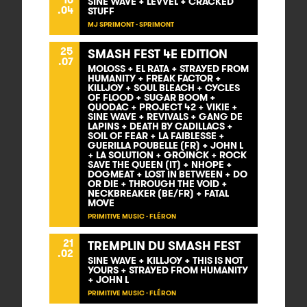
SINE WAVE + LEVVEL + CRACKED
.04
STUFF
MJ SPRIMONT - SPRIMONT
25
SMASH FEST 4E EDITION
.07
MOLOSS + EL RATA + STRAYED FROM
HUMANITY + FREAK FACTOR +
KILLJOY + SOUL BLEACH + CYCLES
OF FLOOD + SUGAR BOOM +
QUODAC + PROJECT 42 + VIKIE +
SINE WAVE + REVIVALS + GANG DE
LAPINS + DEATH BY CADILLACS +
SOIL OF FEAR + LA FAIBLESSE +
GUERILLA POUBELLE (FR) + JOHN L
+ LA SOLUTION + GROINCK + ROCK
SAVE THE QUEEN (IT) + NHOPE +
DOGMEAT + LOST IN BETWEEN + DO
OR DIE + THROUGH THE VOID +
NECKBREAKER (BE/FR) + FATAL
MOVE
PRIMITIVE MUSIC - FLÉRON
21
TREMPLIN DU SMASH FEST
.02
SINE WAVE + KILLJOY + THIS IS NOT
YOURS + STRAYED FROM HUMANITY
+ JOHN L
PRIMITIVE MUSIC - FLÉRON