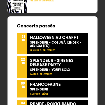
113 ARTISTES ONT POSTULÉ
Concerts passés
31
HALLOWEEN AU CHAFF !
.10
SPLENDEUR + COEUR À L'INDEX +
ALVILDA (FR)
LE CHAFF - BRUXELLES
22
SPLENDEUR - SIRENES
.10
RELEASE PARTY
SPLENDEUR + YOUPI SOLO
LAMAB - BRUXELLES
09
FRANCOFAUNE
.10
SPLENDEUR
KULTURA - LIÈGE
03
RBMBT - ROKKUBANDO