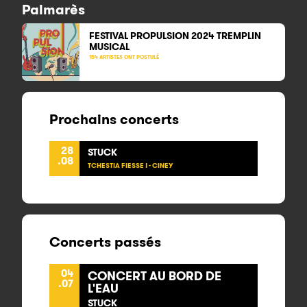
Palmarès
FESTIVAL PROPULSION 2024 TREMPLIN
MUSICAL
154 ARTISTES ONT POSTULÉ
Prochains concerts
28
STUCK
.08
TCHESTIA FIESSE ! - CINEY
Concerts passés
04
CONCERT AU BORD DE
.07
L'EAU
STUCK