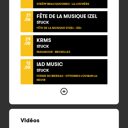
STRÉPY BRACQUEGNIES - LA LOUVIÈRE
21
FÊTE DE LA MUSIQUE IZEL
.06
STUCK
FÊTE DE LA MUSIQUE D'IZEL - IZEL
29
KRMS
.05
STUCK
PARAMOUR - BRUXELLES
12
IAD MUSIC
.05
STUCK
FERME DU BIEREAU - OTTIGNIES-LOUVAIN-LA-
NEUVE
Vidéos