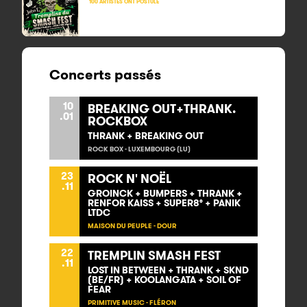
100 ARTISTES ONT POSTULÉ
Concerts passés
10
BREAKING OUT+THRANK.
.01
ROCKBOX
THRANK + BREAKING OUT
ROCK BOX - LUXEMBOURG (LU)
23
ROCK N' NOËL
.11
GROINCK + BUMPERS + THRANK +
RENFOR KAISS + SUPER8° + PANIK
LTDC
MAISON DU PEUPLE - DOUR
22
TREMPLIN SMASH FEST
.11
LOST IN BETWEEN + THRANK + SKND
(BE/FR) + KOOLANGATA + SOIL OF
FEAR
PRIMITIVE MUSIC - FLÉRON