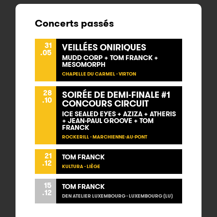
Concerts passés
31
VEILLÉES ONIRIQUES
.05
MUDD CORP + TOM FRANCK +
MESOMORPH
CHAPELLE DU CARMEL - VIRTON
28
SOIRÉE DE DEMI-FINALE #1
.10
CONCOURS CIRCUIT
ICE SEALED EYES + AZIZA + ATHERIS
+ JEAN-PAUL GROOVE + TOM
FRANCK
ROCKERILL - MARCHIENNE-AU-PONT
21
TOM FRANCK
.12
KULTURA - LIÈGE
15
TOM FRANCK
.12
DEN ATELIER LUXEMBOURG - LUXEMBOURG (LU)