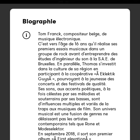
Biographie
Tom Franck, compositeur belge, de
musique électronique.
C'est vers l'âge de 16 ans qu'il réalise ses
premiers essais musicaux dans un
groupe de rock avant d'entreprendre des
études d'ingénieur du son à la S.A.E. de
Bruxelles. En parallèle, Thomas s'investit
dans la culture de sa région en
participant à la coopérative «Â Eklektik
GuysÂ », pourvoyant à la jeunesse des
concerts et des festivals de qualité.
Ses sons, aux accents poétiques, à la
fois célestes par ses mélodies et
souterrains par ses basses, sont
d'influences multiples et variés de la
traps aux musiques de film. Son univers
musical est une fusion de genres ne
délaissant pas les artistes
contemporains tels que Rone et
Modeselektor.
En septembre 2018, il sort son premier
album «Â First elevationÂ »,