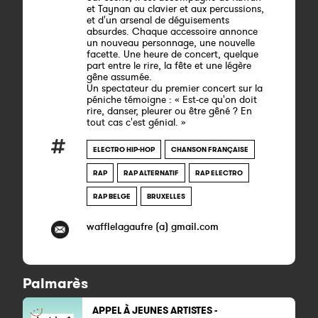
et Taynan au clavier et aux percussions,
et d'un arsenal de déguisements
absurdes. Chaque accessoire annonce
un nouveau personnage, une nouvelle
facette. Une heure de concert, quelque
part entre le rire, la fête et une légère
gêne assumée.
Un spectateur du premier concert sur la
péniche témoigne : « Est-ce qu'on doit
rire, danser, pleurer ou être gêné ? En
tout cas c'est génial. »
ELECTRO HIP-HOP
CHANSON FRANÇAISE
RAP
RAP ALTERNATIF
RAP ELECTRO
RAP BELGE
BRUXELLES
wafflelagaufre (a) gmail.com
Palmarès
APPEL À JEUNES ARTISTES -