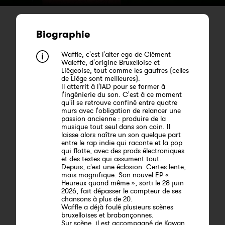
Biographie
Waffle, c'est l'alter ego de Clément
Waleffe, d'origine Bruxelloise et
Liégeoise, tout comme les gaufres (celles
de Liège sont meilleures).
Il atterrit à l'IAD pour se former à
l'ingénierie du son. C'est à ce moment
qu'il se retrouve confiné entre quatre
murs avec l'obligation de relancer une
passion ancienne : produire de la
musique tout seul dans son coin. Il
laisse alors naître un son quelque part
entre le rap indie qui raconte et la pop
qui flotte, avec des prods électroniques
et des textes qui assument tout.
Depuis, c'est une éclosion. Certes lente,
mais magnifique. Son nouvel EP «
Heureux quand même », sorti le 28 juin
2026, fait dépasser le compteur de ses
chansons à plus de 20.
Waffle a déjà foulé plusieurs scènes
bruxelloises et brabançonnes.
Sur scène, il est accompagné de Kawan