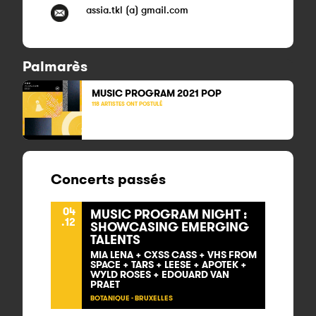
assia.tkl (a) gmail.com
Palmarès
MUSIC PROGRAM 2021
POP
118 ARTISTES ONT POSTULÉ
Concerts passés
04
MUSIC PROGRAM NIGHT :
.12
SHOWCASING EMERGING
TALENTS
MIA LENA + CXSS CASS + VHS FROM
SPACE + TARS + LEESE + APOTEK +
WYLD ROSES + EDOUARD VAN
PRAET
BOTANIQUE - BRUXELLES