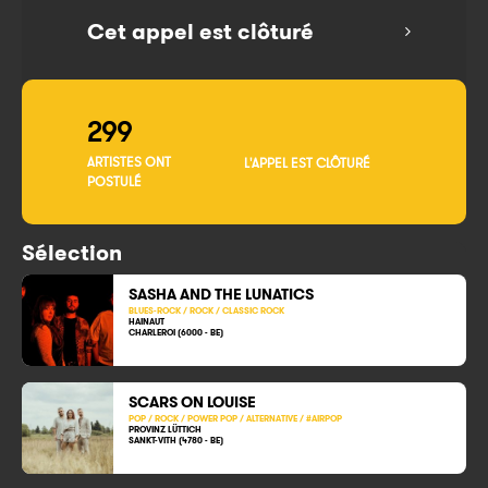
Cet appel est clôturé
299
ARTISTES ONT
L'APPEL EST CLÔTURÉ
POSTULÉ
Sélection
SASHA AND THE LUNATICS
BLUES-ROCK / ROCK / CLASSIC ROCK
HAINAUT
CHARLEROI (6000 - BE)
SCARS ON LOUISE
POP / ROCK / POWER POP / ALTERNATIVE / #AIRPOP
PROVINZ LÜTTICH
SANKT-VITH (4780 - BE)