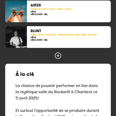
ASTER
ACOUSTIC / POP / DISCO / FUNK / VOCAL
LIÈGE
LIÈGE (4000 - BE)
BLUNT
PUNK / ROCK / POP ROCK / FRANCOPHONE / NEW WAVE / ELECTRIC
LIÈGE
LIÈGE (4000 - BE)
À la clé
La chance de pouvoir performer en live dans
la mythique salle du Rockerill à Charleroi ce
5 avril 2025!
Et surtout l'opportunité de se produire durant