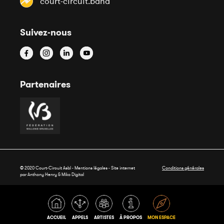
court-circuit.band
Suivez-nous
Partenaires
© 2020 Court-Circuit Asbl - Mentions légales - Site internet
Conditions générales
par Anthony Henry &
Miko Digital
ACCUEIL
APPELS
ARTISTES
À PROPOS
MON ESPACE