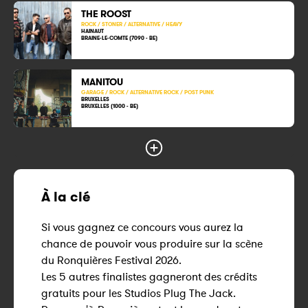
THE ROOST
ROCK / STONER / ALTERNATIVE / HEAVY
HAINAUT
BRAINE-LE-COMTE (7090 - BE)
MANITOU
GARAGE / ROCK / ALTERNATIVE ROCK / POST PUNK
BRUXELLES
BRUXELLES (1000 - BE)
À la clé
Si vous gagnez ce concours vous aurez la
chance de pouvoir vous produire sur la scène
du Ronquières Festival 2026.
Les 5 autres finalistes gagneront des crédits
gratuits pour les Studios Plug The Jack.