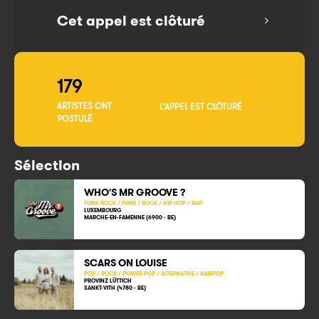
Cet appel est clôturé
179
ARTISTES ONT
L'APPEL EST CLÔTURÉ
POSTULÉ
Sélection
WHO'S MR GROOVE ?
FUNK-ROCK / FUNK / ROCK / HIP HOP / RAP
LUXEMBOURG
MARCHE-EN-FAMENNE (6900 - BE)
SCARS ON LOUISE
POP / ROCK / POWER POP / ALTERNATIVE / #AIRPOP
PROVINZ LÜTTICH
SANKT-VITH (4780 - BE)