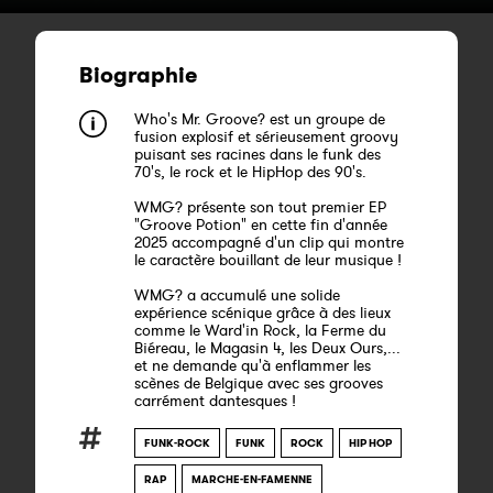
Biographie
Who's Mr. Groove? est un groupe de
fusion explosif et sérieusement groovy
puisant ses racines dans le funk des
70's, le rock et le HipHop des 90's.
WMG? présente son tout premier EP
"Groove Potion" en cette fin d'année
2025 accompagné d'un clip qui montre
le caractère bouillant de leur musique !
WMG? a accumulé une solide
expérience scénique grâce à des lieux
comme le Ward'in Rock, la Ferme du
Biéreau, le Magasin 4, les Deux Ours,...
et ne demande qu'à enflammer les
scènes de Belgique avec ses grooves
carrément dantesques !
FUNK-ROCK
FUNK
ROCK
HIP HOP
RAP
MARCHE-EN-FAMENNE