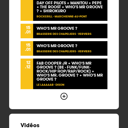
DAY OFF PILOTS + MANITOU + PEPE
+ THE ROOST + WHO'S MR GROOVE
? + SHIROKURO
ROCKERILL - MARCHIENNE-AU-PONT
15
WHO'S MR GROOVE ?
.01
BRASSERIE DES CHAPELIERS - VERVIERS
15
WHO'S MR GROOVE ?
.01
BRASSERIE DES CHAPELIERS - VERVIERS
12
FAB COOPER JR + WHO'S MR
.12
GROOVE ? (BE - FUNK/FUNK-
ROCK/HIP HOP/RAP/ROCK) +
WHO'S MR. GROOVE ? + WHO'S MR
GROOVE ?
LE LAAAAAB - DISON
Vidéos