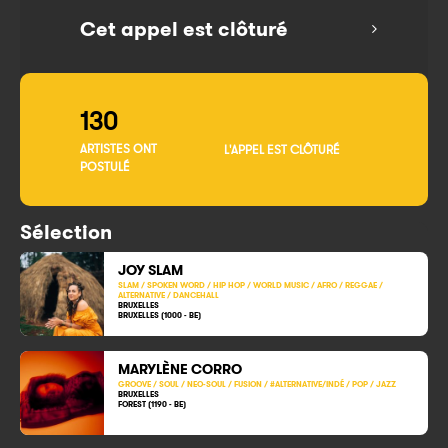
Cet appel est clôturé
130
ARTISTES ONT
L'APPEL EST CLÔTURÉ
POSTULÉ
Sélection
JOY SLAM
SLAM / SPOKEN WORD / HIP HOP / WORLD MUSIC / AFRO / REGGAE /
ALTERNATIVE / DANCEHALL
BRUXELLES
BRUXELLES (1000 - BE)
MARYLÈNE CORRO
GROOVE / SOUL / NEO-SOUL / FUSION / #ALTERNATIVE/INDÉ / POP / JAZZ
BRUXELLES
FOREST (1190 - BE)